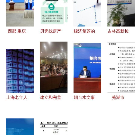
西部 重庆
贝壳找房产
经济复苏的
吉林高新检
科学城健全
品深度分析
三利剑 如
察院推出便
金融服务体
经济低迷期
何通过专业
民新举措
制机制 赋
的救命草还
社经咨询助
行贿犯罪档
能产业高质
是社会经济
力重启经济
案查询实
量发展
咨询服务的
现“立等可
加速器？
取”
上海老年人
建立和完善
烟台水文事
芜湖市
专属的24大
企业信用档
业 以精准
2015年国
福利，还没
案 会议在
服务赋能经
民经济执行
享受的赶紧
综合信用信
济社会高质
情况与
收藏
息服务大厅
量发展
2016年计