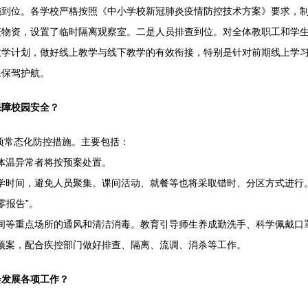
施到位。各学校严格按照《中小学校新冠肺炎疫情防控技术方案》要求，制
物资，设置了临时隔离观察室。二是人员排查到位。对全体教职工和学生
教学计划，做好线上教学与线下教学的有效衔接，特别是针对前期线上学
课保驾护航。
保障校园安全？
项常态化防控措施。主要包括：
体温异常者将按预案处置。
学时间，避免人员聚集。课间活动、就餐等也将采取错时、分区方式进行
零报告”。
间等重点场所的通风和清洁消毒。教育引导师生养成勤洗手、科学佩戴口
预案，配合疾控部门做好排查、隔离、流调、消杀等工作。
会发展各项工作？