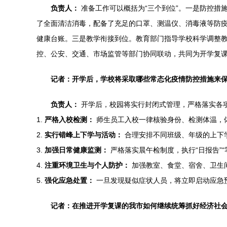
负责人：
准备工作可以概括为“三个到位”。一是防控措
了全面清洁消毒，配备了充足的口罩、测温仪、消毒液等防疫
健康台账。三是教学衔接到位。教育部门指导学校科学调整
控、公安、交通、市场监管等部门协同联动，共同为开学复
记者：开学后，学校将采取哪些常态化疫情防控措施来
负责人：
开学后，校园将实行封闭式管理，严格落实各
1.
严格入校检测：
师生员工入校一律核验身份、检测体温，
2.
实行错峰上下学与活动：
合理安排不同班级、年级的上下
3.
加强日常健康监测：
严格落实晨午检制度，执行“日报告”“
4.
注重环境卫生与个人防护：
加强教室、食堂、宿舍、卫生
5.
强化应急处置：
一旦发现疑似症状人员，将立即启动应急
记者：在推进开学复课的我市如何继续统筹抓好经济社